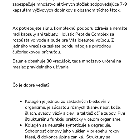
zabezpečuje množstvo aktívnych zložiek zodpovedajúce 7-9
kapsulám výživových doplnkov s obsahom týchto látok.
Ak potrebujete silnú, komplexnú podporu zdravia a nemáte
radi kapsuly ani tablety, Holistic Peptide Complex sa
rozpúšťa vo vode a bude pre Vás ideálnou voľbou. Z
jedného vrecúška získate porciu nápoja s prírodnou
čučoriedkovou príchuťou.
Balenie obsahuje 30 vrecúšok, teda množstvo určené na
mesiac pravidelného užívania.
Čo je dobré vedieť?
Kolagén je jednou zo základných bielkovín v
organizme, je súčasťou rôznych tkanív, napr. kože,
šliach, svalov, väzív a ciev, a taktiež očí a zubov. Plní
štrukturálnu funkciu prakticky v celom organizme.
Kolagén sa neustále syntetizuje a degraduje.
Schopnosť obnovy jeho vlákien v priebehu rokov
klesá, či dokonca úplne zaniká. Štruktúry sa