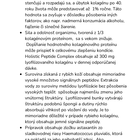
stenčujú a rozpadajú sa, a úbytok kolagénu po 40.
roku života môže predstavovať až 1% ročne. Táto
hodnota sa zvyšuje v dôsledku pôsobenia iných
faktorov, ako napr. nadmerná konzumácia alkoholu,
fajčenie či slnečné žiarenie.
Sila a odolnosť organizmu, tvorená z 1/3
kolagénovým proteínom, sa s vekom znižuje.
Dopĺňanie hodnotného kolagénového proteínu
môže prispieť k celkovému zlepšeniu kondície.
Holistic Peptide Complex obsahuje až 300 mg
lyofilizovaného kolagénu v dennej odporúčanej
dávke.
Surovina získaná z rybích koží obsahuje mimoriadne
vysoké množstvo signálnych peptidov. Extrakcia
vody zo suroviny metódou lyofilizácie bez pôsobenia
vysokých teplôt spôsobuje najmenšiu zmenu jeho
vnútornej štruktúry. Lyofilizované bunky vytvárajú
štruktúru podobnú špongii a dutiny rýchlo
absorbujú vlhkosť po vložení do vody. Je to
mimoriadne dôležité v prípade rybieho kolagénu,
ktorý obsahuje jemné signálne peptidy.
Prípravok obsahuje zložku astaxantín zo
sladkovodnej riasy Haematococcus pluvialis, ktorá
sa pokladá za jeho najbohatší zdroj. Ako