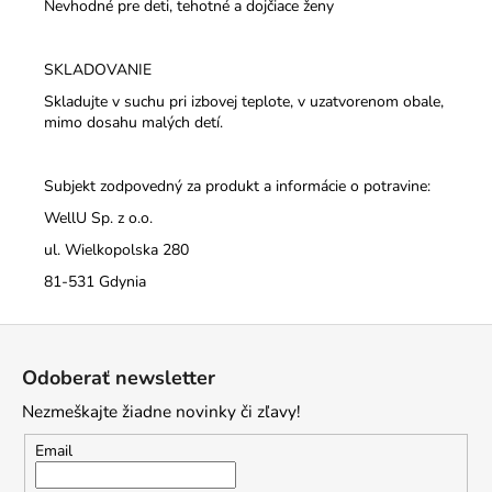
Nevhodné pre deti, tehotné a dojčiace ženy
SKLADOVANIE
Skladujte v suchu pri izbovej teplote, v uzatvorenom obale,
mimo dosahu malých detí.
Subjekt zodpovedný za produkt a informácie o potravine:
WellU Sp. z o.o.
ul. Wielkopolska 280
81-531 Gdynia
Z
á
Odoberať newsletter
p
Nezmeškajte žiadne novinky či zľavy!
ä
t
Email
i