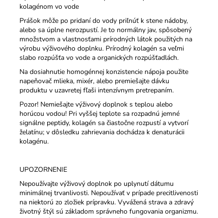
kolagénom vo vode
Prášok môže po pridaní do vody priľnúť k stene nádoby,
alebo sa úplne nerozpustí. Je to normálny jav, spôsobený
množstvom a vlastnosťami prírodných látok použitých na
výrobu výživového doplnku. Prírodný kolagén sa veľmi
slabo rozpúšťa vo vode a organických rozpúšťadlách.
Na dosiahnutie homogénnej konzistencie nápoja použite
napeňovač mlieka, mixér, alebo premiešajte dávku
produktu v uzavretej fľaši intenzívnym pretrepaním.
Pozor! Nemiešajte výživový doplnok s teplou alebo
horúcou vodou! Pri vyššej teplote sa rozpadnú jemné
signálne peptidy, kolagén sa čiastočne rozpustí a vytvorí
želatínu; v dôsledku zahrievania dochádza k denaturácii
kolagénu.
UPOZORNENIE
Nepoužívajte výživový doplnok po uplynutí dátumu
minimálnej trvanlivosti. Nepoužívať v prípade precitlivenosti
na niektorú zo zložiek prípravku. Vyvážená strava a zdravý
životný štýl sú základom správneho fungovania organizmu.