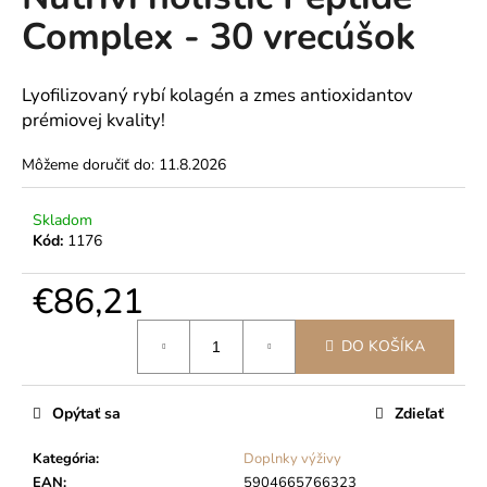
je
á
Complex - 30 vrecúšok
0,0
z
j
5
s
hviezdičiek.
Lyofilizovaný rybí kolagén a zmes antioxidantov
ť
prémiovej kvality!
?
Môžeme doručiť do:
11.8.2026
Skladom
Kód:
1176
HĽADAŤ
€86,21
Jednotková
O
DO KOŠÍKA
cena:
d
p
Opýtať sa
Zdieľať
o
r
Kategória
:
Doplnky výživy
ú
EAN
:
5904665766323