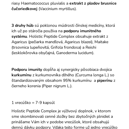
riasy Haematococcus pluvialis a
extrakt z plodov brusnice
čučoriedkovej
(Vaccinium myrtillus).
3 druhy húb
sú poklonou múdrosti čínskej medicíny, ktorá
ich už po stáročia používa na
podporu imunitného
systému
. Holistic Peptide Complex obsahuje extrakt z
Agaricus (pečiarka mandľová, Agaricus blazei), Maitake
(trsovnica lupeňovitá, Grifola frondosa) a Reishi
(lesklokôrovka obyčajná, Ganoderma lucidum).
Podporu imunity
dopĺňa aj synergicky pôsobiaca dvojica
kurkumínu
z kurkumovníka dlhého (Curcuma longa L.) so
štandardizovaným obsahom 95% kurkumínu a
piperínu
z
čierneho korenia (Piper nigrum L.).
1 vrecúško = 7-9 kapsúl
Holistic Peptide Complex je výživový doplnok, v ktorom
sme skombinovali cenné zložky bez zbytočných plnidiel a
prinášame Vám ich v podobe vrecúšok, ktoré obsahujú
dennú dávku podpory. Vďaka tejto forme už jedno vrecúško