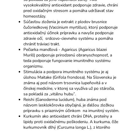
vysokokvalitný antioxidant podporuje zdravie, chráni
pred oxidačným stresom a pomáha udržiavať stav
homeostázy.
Súčasťou zloženia je extrakt z plodov brusnice
čučoriedkovej (Vaccinium myrtillus), ktorý podporuje
antioxidačný účinok prípravku a navyše podporuje
zdravie očí, srdcovo-cievneho systému a pomáha
chrániť tráviaci trakt.
Pečiarka mandľová - Agaricus (Agaricus blazei
Murill) podporuje prirodzenú obranyschopnosť, a
teda podporuje fungovanie imunitného systému
organizmu.
Stimulácia a podpora imunitného systému je aj
úlohou Maitake (Grifola frondosa). Na Slovensku je
známa aj pod názvom trsovnica lupeňovitá a v
čínskej medicíne, v ktorej sa využíva už po stáročia,
sa pokladá za „vitálnu hubu”.
Reishi (Ganoderma lucidum), huba známa pod
názvom lesklokôrovka obyčajná, je ďalšou zložkou
prípravku s priaznivým účinkom na imunitný systém.
Kurkumín ako antioxidant chráni DNA, proteíny a
lipidy proti oxidačnému poškodeniu. A kurkuma, čiže
kurkumovník dlhý (Curcuma longa L.), z ktorého