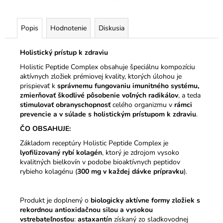
č
a
m
Popis
Hodnotenie
Diskusia
e
Holistický prístup k zdraviu
Holistic Peptide Complex obsahuje špeciálnu kompozíciu
aktívnych zložiek prémiovej kvality, ktorých úlohou je
prispievať k
správnemu fungovaniu imunitného systému,
zmierňovať škodlivé pôsobenie voľných radikálov
, a teda
stimulovať obranyschopnosť
celého organizmu v
rámci
prevencie a v súlade s holistickým prístupom k zdraviu
.
ČO OBSAHUJE:
Základom receptúry Holistic Peptide Complex je
lyofilizovaný rybí kolagén
, ktorý je zdrojom vysoko
kvalitných bielkovín v podobe bioaktívnych peptidov
rybieho kolagénu (
300 mg v každej dávke prípravku
).
Produkt je doplnený o
biologicky aktívne formy zložiek s
rekordnou antioxidačnou silou a vysokou
vstrebateľnosťou
:
astaxantín
získaný zo sladkovodnej