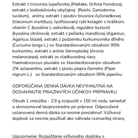
Extrakt z trsovnice lupeňovitej (Maitake, Grifola frondosa),
extrakt z lesklokôrovky obyčajnej (Reishi, Ganoderma
lucidum), arómy, extrakt z plodov brusnice čučoriedkovej
(Vaccinium myrtillus), lyofilizovaný rybí kolagén s hráškom,
vitamín C (kyselina L-askorbová), regulátor kyslosti
(kyselina citrónová), extrakt z pečiarky mandľovej (Agaricus,
Agaricus blazei), extrakt z podzemku kurkumovníka dlhého
(Curcuma longa L.) so štandardizovaným obsahom 95%
kurkumínu, extrakt z arónie čiernoplodej (Aronia
melanocarpa), extrakt zo sladkovodnej riasy
Haematococcus pluvialis so štandardizovaným obsahom
2% astaxantínu, extrakt z plodu piepra čierneho (Piper
nigrum L.) so štandardizovaným obsahom 95% piperínu
ODPORÚČANÁ DENNÁ DÁVKA NEVYHNUTNÁ NA
DOSIAHNUTIE PRIAZNIVÝCH ÚČINKOV PRÍPRAVKU
Obsah 1 vrecúška - 2,9 g rozpustiť v 150 ml vody, zamiešať
a skonzumovať bezprostredne po príprave. Odporučená
ustanovená denná dávka sa nesmie presiahnuť. Výživový
doplnok sa nesmie používať ako náhrada rozmanitej stravy.
Upozornenie:
Rozpúšťanie výživového doplnku s