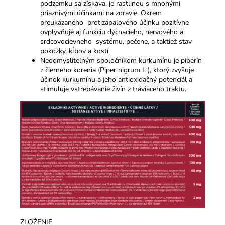
podzemku sa získava, je rastlinou s mnohými
priaznivými účinkami na zdravie. Okrem
preukázaného protizápalového účinku pozitívne
ovplyvňuje aj funkciu dýchacieho, nervového a
srdcovocievneho systému, pečene, a taktiež stav
pokožky, kĺbov a kostí.
Neodmysliteľným spoločníkom kurkumínu je piperín
z čierneho korenia (Piper nigrum L.), ktorý zvyšuje
účinok kurkumínu a jeho antioxidačný potenciál a
stimuluje vstrebávanie živín z tráviaceho traktu.
ZLOŽENIE