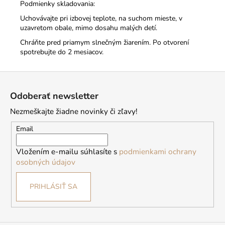
Podmienky skladovania:
Uchovávajte pri izbovej teplote, na suchom mieste, v
uzavretom obale, mimo dosahu malých detí.
Chráňte pred priamym slnečným žiarením. Po otvorení
spotrebujte do 2 mesiacov.
Z
á
Odoberať newsletter
p
Nezmeškajte žiadne novinky či zľavy!
ä
t
Email
i
Vložením e-mailu súhlasíte s
podmienkami ochrany
e
osobných údajov
PRIHLÁSIŤ SA