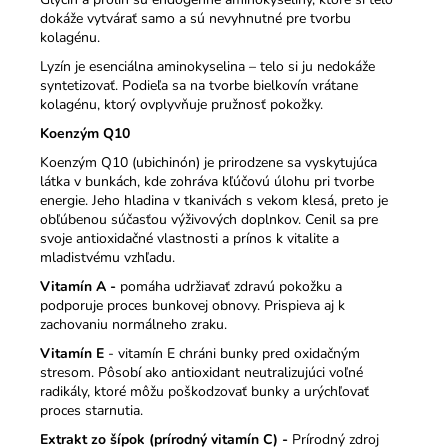
dokáže vytvárať samo a sú nevyhnutné pre tvorbu
kolagénu.
Lyzín je esenciálna aminokyselina – telo si ju nedokáže
syntetizovať. Podieľa sa na tvorbe bielkovín vrátane
kolagénu, ktorý ovplyvňuje pružnosť pokožky.
Koenzým Q10
Koenzým Q10 (ubichinón) je prirodzene sa vyskytujúca
látka v bunkách, kde zohráva kľúčovú úlohu pri tvorbe
energie. Jeho hladina v tkanivách s vekom klesá, preto je
obľúbenou súčasťou výživových doplnkov. Cenil sa pre
svoje antioxidačné vlastnosti a prínos k vitalite a
mladistvému vzhľadu.
Vitamín A -
pomáha udržiavať zdravú pokožku a
podporuje proces bunkovej obnovy. Prispieva aj k
zachovaniu normálneho zraku.
Vitamín E
- vitamín E chráni bunky pred oxidačným
stresom. Pôsobí ako antioxidant neutralizujúci voľné
radikály, ktoré môžu poškodzovať bunky a urýchľovať
proces starnutia.
Extrakt zo šípok (prírodný vitamín C) -
Prírodný zdroj