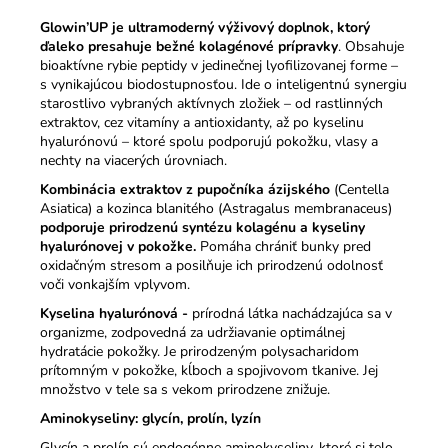
Glowin’UP je ultramoderný výživový doplnok, ktorý
ďaleko presahuje bežné kolagénové prípravky
. Obsahuje
bioaktívne rybie peptidy v jedinečnej lyofilizovanej forme –
s vynikajúcou biodostupnosťou. Ide o inteligentnú synergiu
starostlivo vybraných aktívnych zložiek – od rastlinných
extraktov, cez vitamíny a antioxidanty, až po kyselinu
hyalurónovú – ktoré spolu podporujú pokožku, vlasy a
nechty na viacerých úrovniach.
Kombinácia extraktov z pupočníka ázijského
(Centella
Asiatica) a kozinca blanitého (Astragalus membranaceus)
podporuje prirodzenú syntézu kolagénu a kyseliny
hyalurónovej v pokožke.
Pomáha chrániť bunky pred
oxidačným stresom a posilňuje ich prirodzenú odolnosť
voči vonkajším vplyvom.
Kyselina hyalurónová -
prírodná látka nachádzajúca sa v
organizme, zodpovedná za udržiavanie optimálnej
hydratácie pokožky. Je prirodzeným polysacharidom
prítomným v pokožke, kĺboch a spojivovom tkanive. Jej
množstvo v tele sa s vekom prirodzene znižuje.
Aminokyseliny: glycín, prolín, lyzín
Glycín a prolín sú endogénne aminokyseliny, ktoré si telo