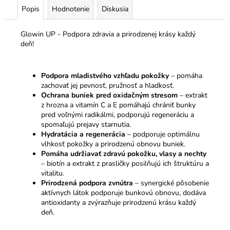
č
Popis
Hodnotenie
Diskusia
a
m
e
Glowin UP - Podpora zdravia a prirodzenej krásy každý
deň!
Podpora mladistvého vzhľadu pokožky
– pomáha
zachovať jej pevnosť, pružnosť a hladkosť.
Ochrana buniek pred oxidačným stresom
– extrakt
z hrozna a vitamín C a E pomáhajú chrániť bunky
pred voľnými radikálmi, podporujú regeneráciu a
spomaľujú prejavy starnutia.
Hydratácia a regenerácia
– podporuje optimálnu
vlhkosť pokožky a prirodzenú obnovu buniek.
Pomáha udržiavať zdravú pokožku, vlasy a nechty
– biotín a extrakt z prasličky posilňujú ich štruktúru a
vitalitu.
Prirodzená podpora zvnútra
– synergické pôsobenie
aktívnych látok podporuje bunkovú obnovu, dodáva
antioxidanty a zvýrazňuje prirodzenú krásu každý
deň.