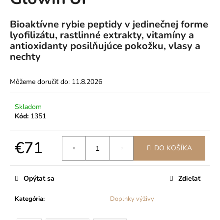
je
á
0,0
z
Bioaktívne rybie peptidy v jedinečnej forme
j
5
lyofilizátu, rastlinné extrakty, vitamíny a
s
hviezdičiek.
antioxidanty posilňujúce pokožku, vlasy a
ť
nechty
?
Môžeme doručiť do:
11.8.2026
Skladom
HĽADAŤ
Kód:
1351
€71
DO KOŠÍKA
O
Jednotková
d
cena:
p
Opýtať sa
Zdieľať
o
r
Kategória
:
Doplnky výživy
ú