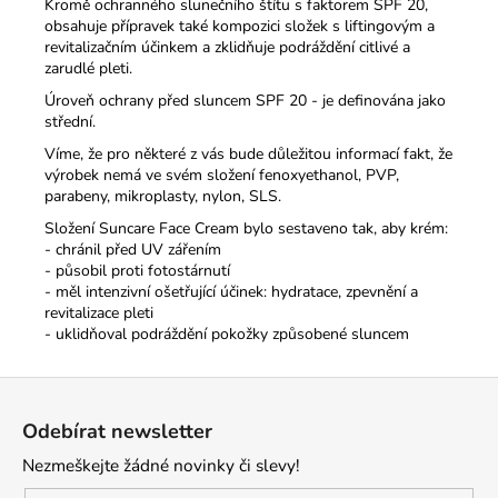
Kromě ochranného slunečního štítu s faktorem SPF 20,
obsahuje přípravek také kompozici složek s liftingovým a
revitalizačním účinkem a zklidňuje podráždění citlivé a
zarudlé pleti.
Úroveň ochrany před sluncem SPF 20 - je definována jako
střední.
Víme, že pro některé z vás bude důležitou informací fakt, že
výrobek nemá ve svém složení fenoxyethanol, PVP,
parabeny, mikroplasty, nylon, SLS.
Složení Suncare Face Cream bylo sestaveno tak, aby krém:
- chránil před UV zářením
- působil proti fotostárnutí
- měl intenzivní ošetřující účinek: hydratace, zpevnění a
revitalizace pleti
- uklidňoval podráždění pokožky způsobené sluncem
Z
á
Odebírat newsletter
p
Nezmeškejte žádné novinky či slevy!
a