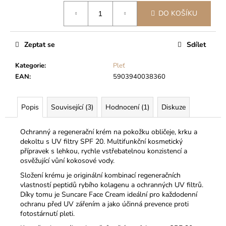
č
Měrná
u
DO KOŠÍKU
cena:
j
e
m
Zeptat se
Sdílet
e
Kategorie
:
Pleť
EAN
:
5903940038360
Popis
Související (3)
Hodnocení (1)
Diskuze
Ochranný a regenerační krém na pokožku obličeje, krku a
dekoltu s UV filtry SPF 20. Multifunkční kosmetický
přípravek s lehkou, rychle vstřebatelnou konzistencí a
osvěžující vůní kokosové vody.
Složení krému je originální kombinací regeneračních
vlastností peptidů rybího kolagenu a ochranných UV filtrů.
Díky tomu je Suncare Face Cream ideální pro každodenní
ochranu před UV zářením a jako účinná prevence proti
fotostárnutí pleti.