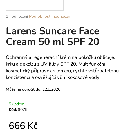
a
j
Průměrné
1 hodnocení
Podrobnosti hodnocení
í
hodnocení
Larens Suncare Face
produktu
t
je
?
Cream 50 ml SPF 20
5,0
z
5
hvězdiček.
Ochranný a regenerační krém na pokožku obličeje,
krku a dekoltu s UV filtry SPF 20. Multifunkční
HLEDAT
kosmetický přípravek s lehkou, rychle vstřebatelnou
konzistencí a osvěžující vůní kokosové vody.
Můžeme doručit do:
12.8.2026
D
o
Skladem
p
Kód:
9075
o
r
666 Kč
u