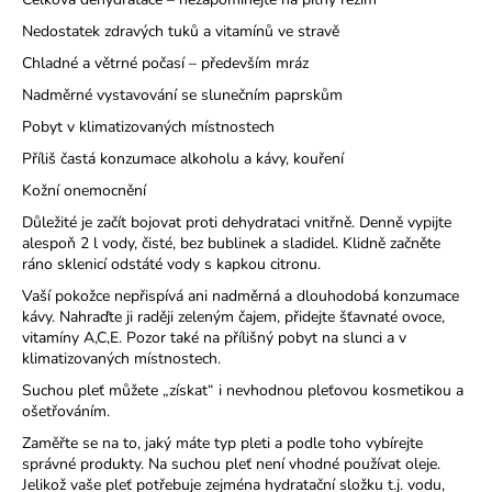
a
Nedostatek zdravých tuků a vitamínů ve stravě
j
Chladné a větrné počasí – především mráz
í
Nadměrné vystavování se slunečním paprskům
t
Pobyt v klimatizovaných místnostech
?
Příliš častá konzumace alkoholu a kávy, kouření
Kožní onemocnění
Důležité je začít bojovat proti dehydrataci vnitřně. Denně vypijte
alespoň 2 l vody, čisté, bez bublinek a sladidel. Klidně začněte
HLEDAT
ráno sklenicí odstáté vody s kapkou citronu.
Vaší pokožce nepřispívá ani nadměrná a dlouhodobá konzumace
kávy. Nahraďte ji raději zeleným čajem, přidejte šťavnaté ovoce,
vitamíny A,C,E. Pozor také na přílišný pobyt na slunci a v
D
klimatizovaných místnostech.
o
Suchou pleť můžete „získat“ i nevhodnou pleťovou kosmetikou a
p
ošetřováním.
o
r
Zaměřte se na to, jaký máte typ pleti a podle toho vybírejte
správné produkty. Na suchou pleť není vhodné používat oleje.
u
Jelikož vaše pleť potřebuje zejména hydratační složku t.j. vodu,