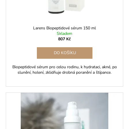
u
k
t
ů
Larens Biopeptidové sérum 150 ml
Skladem
807 Kč
DO KOŠÍKU
Biopeptidové sérum pro celou rodinu, k hydrataci, akné, po
slunění, holení, zklidňuje drobná poranění a štípance.