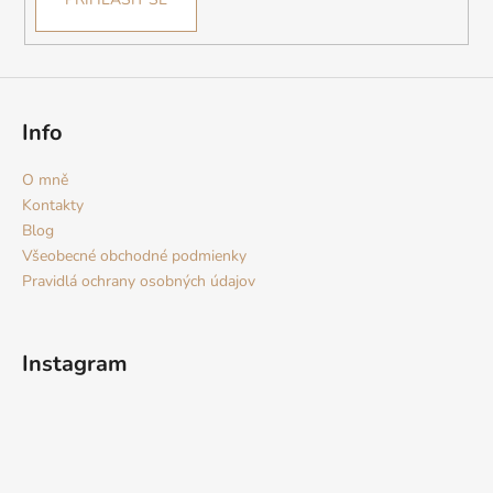
y
v
ý
p
i
s
Info
u
O mně
Kontakty
Blog
Všeobecné obchodné podmienky
Pravidlá ochrany osobných údajov
Instagram