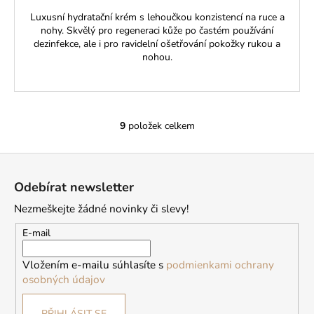
Luxusní hydratační krém s lehoučkou konzistencí na ruce a
nohy. Skvělý pro regeneraci kůže po častém používání
dezinfekce, ale i pro ravidelní ošetřování pokožky rukou a
nohou.
9
položek celkem
O
v
Z
l
á
á
Odebírat newsletter
d
p
a
Nezmeškejte žádné novinky či slevy!
a
c
t
E-mail
í
í
p
Vložením e-mailu súhlasíte s
podmienkami ochrany
r
osobných údajov
v
k
PŘIHLÁSIT SE