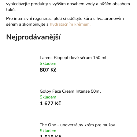
č
vyhledávejte produkty s vyšším obsahem vody a nižším obsahem
u
tuků.
j
Pro intenzivní regeneraci pleti si udělejte kúru
s hyaluronovým
e
sérem
a zkombinujte s
hydratačním krémem.
m
e
Nejprodávanější
Larens Biopeptidové sérum 150 ml
Skladem
807 Kč
Goloy Face Cream Intense 50ml
Skladem
1 677 Kč
The One - unoverzálny krém pre mužov
Skladem