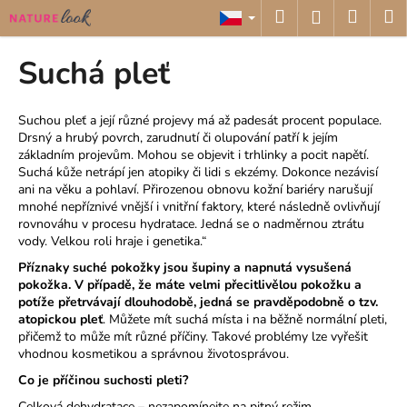
K
Přejít
Hledat
Nákup
M
Přihlášení
na
o
obsah
Zpět
Zpět
košík
š
Suchá pleť
í
C
k
o
Suchou pleť a její různé projevy má až padesát procent populace.
Drsný a hrubý povrch, zarudnutí či olupování patří k jejím
p
základním projevům. Mohou se objevit i trhlinky a pocit napětí.
o
Suchá kůže netrápí jen atopiky či lidi s ekzémy. Dokonce nezávisí
t
ani na věku a pohlaví. Přirozenou obnovu kožní bariéry narušují
mnohé nepříznivé vnější i vnitřní faktory, které následně ovlivňují
ř
rovnováhu v procesu hydratace. Jedná se o nadměrnou ztrátu
e
vody. Velkou roli hraje i genetika.“
b
Příznaky suché pokožky jsou šupiny a napnutá vysušená
u
pokožka. V případě, že máte velmi přecitlivělou pokožku a
potíže přetrvávají dlouhodobě, jedná se pravděpodobně o tzv.
j
atopickou pleť
. Můžete mít suchá místa i na běžně normální pleti,
e
přičemž to může mít různé příčiny. Takové problémy lze vyřešit
vhodnou kosmetikou a správnou životosprávou.
t
e
Co je příčinou suchosti pleti?
n
Celková dehydratace – nezapomínejte na pitný režim