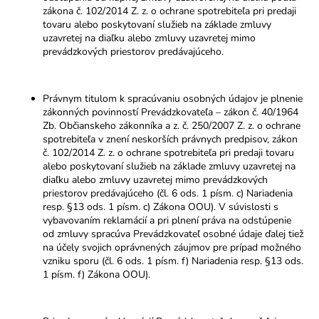
zákona č. 102/2014 Z. z. o ochrane spotrebiteľa pri predaji
tovaru alebo poskytovaní služieb na základe zmluvy
uzavretej na diaľku alebo zmluvy uzavretej mimo
prevádzkových priestorov predávajúceho.
Právnym titulom k spracúvaniu osobných údajov je plnenie
zákonných povinností Prevádzkovateľa – zákon č. 40/1964
Zb. Občianskeho zákonníka a z. č. 250/2007 Z. z. o ochrane
spotrebiteľa v znení neskorších právnych predpisov, zákon
č. 102/2014 Z. z. o ochrane spotrebiteľa pri predaji tovaru
alebo poskytovaní služieb na základe zmluvy uzavretej na
diaľku alebo zmluvy uzavretej mimo prevádzkových
priestorov predávajúceho (čl. 6 ods. 1 písm. c) Nariadenia
resp. §13 ods. 1 písm. c) Zákona OOU). V súvislosti s
vybavovaním reklamácií a pri plnení práva na odstúpenie
od zmluvy spracúva Prevádzkovateľ osobné údaje ďalej tiež
na účely svojich oprávnených záujmov pre prípad možného
vzniku sporu
(čl. 6 ods. 1 písm. f) Nariadenia resp. §13 ods.
1 písm. f) Zákona OOU).