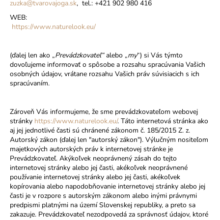
zuzka@tvarovajoga.sk
,
tel.: +421 902 980 416
WEB:
https://www.naturelook.eu/
(ďalej len ako „
Prevádzkovateľ“
alebo „
my
“) si Vás týmto
dovoľujeme informovať o spôsobe a rozsahu spracúvania Vašich
osobných údajov, vrátane rozsahu Vašich práv súvisiacich s ich
spracúvaním.
Zároveň Vás informujeme, že sme prevádzkovateľom webovej
stránky
https://www.naturelook.eu/
. Táto internetová stránka ako
aj jej jednotlivé časti sú chránené zákonom č. 185/2015 Z. z.
Autorský zákon (ďalej len "autorský zákon"). Výlučným nositeľom
majetkových autorských práv k internetovej stránke je
Prevádzkovateľ. Akýkoľvek neoprávnený zásah do tejto
internetovej stránky alebo jej časti, akékoľvek neoprávnené
používanie internetovej stránky alebo jej časti, akékoľvek
kopírovania alebo napodobňovanie internetovej stránky alebo jej
časti je v rozpore s autorským zákonom alebo inými právnymi
predpismi platnými na území Slovenskej republiky, a preto sa
zakazuje. Prevádzkovateľ nezodpovedá za správnosť údajov, ktoré