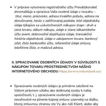
V príprave vytvorenia registračného účtu Prevádzkovateľ
zhromažďuje a spracúva Vaše osobné údaje v rozsahu –
titul,
meno, priezvisko, adresa trvalého pobytu, adresa na
doručovanie, heslo v zašifrovanej podobe, kód objednávky,
údaje týkajúce sa uskutočnených nákupov (napr.: druh a
cena tovaru, dátum nákupu, údaje o stave zákazníckeho
účtu event. dobrovoľné doplňujúce údaje, transakčná
história objednávok, údaje o zakúpenom tovare, bankový
účet,
číslo bankového účtu, referenčné údaje zmluvy,
telefónne číslo, e-mailová adresa.
II. SPRACOVANIE OSOBNÝCH ÚDAJOV V SÚVISLOSTI S
NÁKUPOM TOVARU PROSTREDNÍCTVOM NÁŠHO
INTERNETOVÉHO OBCHODU
https://www.naturelook.eu/
Spracúvanie osobných údajov je primárne založené na
Vašom právnom vzťahu ako dotknutej osoby k našej
spoločnosti, t. j. spracúvanie osobných údajov je
nevyhnutné na plnenie kúpnej zmluvy uzavretej na diaľku,
ktorej zmluvnou stranou ste Vy ako náš Klient, alebo aby