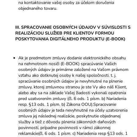
na kontaktovanie vašej osoby za účelom doručenia
objednaného tovaru.
III. SPRACOVANIE OSOBNÝCH ÚDAJOV V SÚVISLOSTI S
REALIZÁCIOU SLUŽIEB PRE KLIENTOV FORMOU
POSKYTOVANIA DIGITÁLNEHO PRODUKTU (E-BOOK)
Ak je predmetom zmluvy dodanie elektronického obsahu
na nehmotnom nosiči (E-BOOK) spracúvanie Vašich
osobných údajov je primárne založené na Vašom právnom
vzťahu ako dotknutej osoby k našej spoločnosti, t. j.
spracúvanie osobných údajov je nevyhnutné na plnenie
zmluvy, ktorej zmluvnou stranou je ste Vy ako náš Klient,
alebo aby sa na základe Vašej žiadosti vykonali opatrenia
pred uzatvorením zmluvy (čl. 6 ods. 1 písm. b) Nariadenia
resp. §13 ods. 1 písm. b) Zákona OOU).Spracovanie
osobných údajov je teda nevyhnutné na účely uzatvorenia
zmluva jej následnej realizácie, poskytnutie objednanej
služby a tiež z dôvodu plnenia zákonných daňových
povinností, prípadne povinnosti v rámci zákonnej
reklamácie(čl. 6 ods. 1 písm. c) Nariadenia resp §13 ods. 1