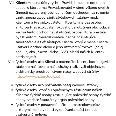
Klientom
sa na účely týchto Pravidiel rozumie dotknutá
osoba, s ktorou má Prevádzkovateľ v rámci výkonu svojich
činností uzatvorený obchod, pričom obchodom sa rozumie
vznik, zmena alebo zánik záväzkových vzťahov medzi
Klientom a Prevádzkovateľom. Klientom je tiež osoba,
s ktorou Prevádzkovateľ rokoval o uskutočnení obchodu, aj
keď sa tento obchod neuskutočnil, osoba, ktorá prestala
byť Klientom Prevádzkovateľa, osoba poskytujúca
zabezpečenie a tiež zástupca Klienta, ktorý v mene Klienta
uzatvoril obchod alebo o jeho uzatvorení rokoval (ďalej
spolu aj ako „
Klient
“ alebo „
Vy
“). Medzi našich Klientov
patria najmä
:
fyzické osoby ako Klienti a potenciálni Klienti, ktorí prejavili
záujem o náš tovar a naše služby, realizovali objednávku
elektronicky prostredníctvom našej webovej stránky
https://www.naturelook.eu/
,
fyzické osoby ako požívatelia našej webovej stránky;
fyzické osoby, ktoré sú oprávneným zástupcom našich
Klientov, fyzické osoby zastupujúce právnické osoby, fyzické
osoby tvoriace štatutárny orgán právnickej osoby;
fyzické osoby v postavení našich sprostredkovateľov,
s ktorými máme v rámci vykonávania našej činnosti
uzatvorenú zmluvu;