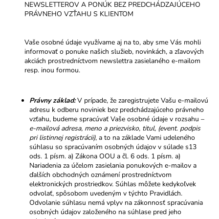
NEWSLETTEROV A PONÚK BEZ PREDCHÁDZAJÚCEHO
PRÁVNEHO VZŤAHU S KLIENTOM
Vaše osobné údaje využívame aj na to, aby sme Vás mohli
informovať o ponuke našich služieb, novinkách, a zľavových
akciách prostredníctvom newslettra zasielaného e-mailom
resp. inou formou.
Právny základ:
V prípade, že zaregistrujete Vašu e-mailovú
adresu k odberu noviniek bez predchádzajúceho právneho
vzťahu, budeme spracúvať Vaše osobné údaje v rozsahu –
e-mailová adresa, meno a priezvisko, titul, (event. podpis
pri listinnej registrácii)
, a to na základe Vami udeleného
súhlasu so spracúvaním osobných údajov v súlade s13
ods. 1 písm. a) Zákona OOU a čl. 6 ods. 1 písm. a)
Nariadenia za účelom zasielania ponukových e-mailov a
ďalších obchodných oznámení prostredníctvom
elektronických prostriedkov. Súhlas môžete kedykoľvek
odvolať, spôsobom uvedeným v týchto Pravidlách.
Odvolanie súhlasu nemá vplyv na zákonnosť spracúvania
osobných údajov založeného na súhlase pred jeho