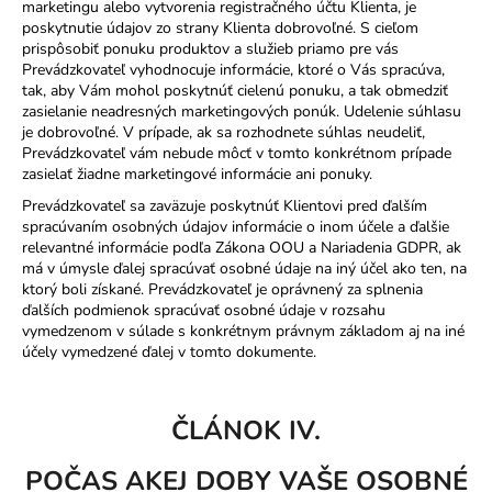
marketingu alebo vytvorenia registračného účtu Klienta, je
poskytnutie údajov zo strany Klienta dobrovoľné. S cieľom
prispôsobiť ponuku produktov a služieb priamo pre vás
Prevádzkovateľ vyhodnocuje informácie, ktoré o Vás spracúva,
tak, aby Vám mohol poskytnúť cielenú ponuku, a tak obmedziť
zasielanie neadresných marketingových ponúk. Udelenie súhlasu
je dobrovoľné. V prípade, ak sa rozhodnete súhlas neudeliť,
Prevádzkovateľ vám nebude môcť v tomto konkrétnom prípade
zasielať žiadne marketingové informácie ani ponuky.
Prevádzkovateľ sa zaväzuje poskytnúť Klientovi pred ďalším
spracúvaním osobných údajov informácie o inom účele a ďalšie
relevantné informácie podľa Zákona OOU a Nariadenia GDPR, ak
má v úmysle ďalej spracúvať osobné údaje na iný účel ako ten, na
ktorý boli získané. Prevádzkovateľ je oprávnený za splnenia
ďalších podmienok spracúvať osobné údaje v rozsahu
vymedzenom v súlade s konkrétnym právnym základom aj na iné
účely vymedzené ďalej v tomto dokumente.
ČLÁNOK IV.
POČAS AKEJ DOBY VAŠE OSOBNÉ