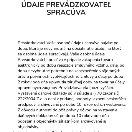
ÚDAJE PREVÁDZKOVATEĽ
SPRACÚVA
Prevádzkovateľ Vaše osobné údaje uchováva najviac po
dobu, ktorá je nevyhnutná na dosiahnutie účelu, na ktorý
sa osobné údaje spracúvajú. Vaše osobné údaje
Prevádzkovateľ spracúva v prípade zakúpenia tovaru
elektronicky po dobu realizácie zmluvného vzťahu, ďalej po
dobu nevyhnutne potrebnú na zabezpečenie vzájomných
práv a povinností vyplývajúcich zo zmluvy a ďalej po dobu
2 rokov odo dňa uplynutia záručnej doby na tovar na účely
oprávnených záujmov Prevádzkovateľa (pozri vyššie).
Vystavené daňové doklady sú v súlade s § 70 zákona č.
222/2004 Z.z., o dani z pridanej hodnoty, v znení neskorších
predpisov, archivované po dobu 10 rokov od ich vystavenia.
Z dôvodu nutnosti doložiť právny dôvod na vystavenie
daňových dokladov sú po dobu 10 rokov odo dňa
odoslania objednávky zákazníkom archivované aj
objednávky.