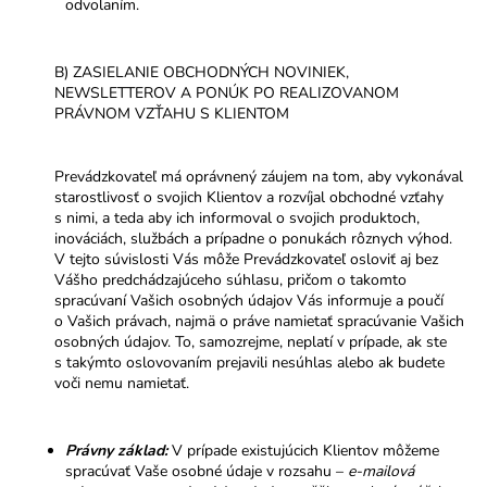
odvolaním.
B) ZASIELANIE OBCHODNÝCH NOVINIEK,
NEWSLETTEROV A PONÚK PO REALIZOVANOM
PRÁVNOM VZŤAHU S KLIENTOM
Prevádzkovateľ má oprávnený záujem na tom, aby vykonával
starostlivosť o svojich Klientov a rozvíjal obchodné vzťahy
s nimi, a teda aby ich informoval o svojich produktoch,
inováciách, službách a prípadne o ponukách rôznych výhod.
V tejto súvislosti Vás môže Prevádzkovateľ osloviť aj bez
Vášho predchádzajúceho súhlasu, pričom o takomto
spracúvaní Vašich osobných údajov Vás informuje a poučí
o Vašich právach, najmä o práve namietať spracúvanie Vašich
osobných údajov. To, samozrejme, neplatí v prípade, ak ste
s takýmto oslovovaním prejavili nesúhlas alebo ak budete
voči nemu namietať.
Právny základ:
V prípade existujúcich Klientov môžeme
spracúvať Vaše osobné údaje v rozsahu –
e-mailová