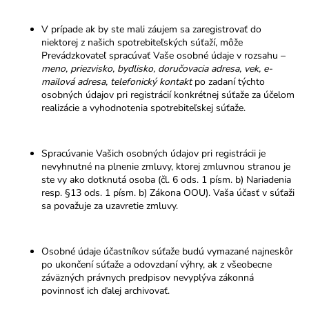
V prípade ak by ste mali záujem sa zaregistrovať do
niektorej z našich spotrebiteľských súťaží, môže
Prevádzkovateľ spracúvať Vaše osobné údaje v rozsahu –
meno, priezvisko, bydlisko, doručovacia adresa, vek,
e-
mailová adresa, telefonický kontakt
po zadaní týchto
osobných údajov pri registrácií konkrétnej súťaže za účelom
realizácie a vyhodnotenia spotrebiteľskej súťaže.
Spracúvanie Vašich osobných údajov pri registrácii je
nevyhnutné na plnenie zmluvy, ktorej zmluvnou stranou je
ste vy ako dotknutá osoba (čl. 6 ods. 1 písm. b) Nariadenia
resp. §13 ods. 1 písm. b) Zákona OOU). Vaša účasť v súťaži
sa považuje za uzavretie zmluvy.
Osobné údaje účastníkov súťaže budú vymazané najneskôr
po ukončení súťaže a odovzdaní výhry, ak z všeobecne
záväzných právnych predpisov nevyplýva zákonná
povinnosť ich ďalej archivovať.