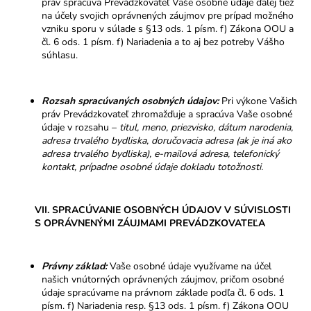
práv spracúva Prevádzkovateľ Vaše osobné údaje ďalej tiež
na účely svojich oprávnených záujmov pre prípad možného
vzniku sporu v súlade s §13 ods. 1 písm. f) Zákona OOU a
čl. 6 ods. 1 písm. f) Nariadenia a to aj bez potreby Vášho
súhlasu.
Rozsah spracúvaných osobných údajov:
Pri výkone Vašich
práv Prevádzkovateľ zhromažďuje a spracúva Vaše osobné
údaje v rozsahu –
titul, meno, priezvisko, dátum narodenia,
adresa trvalého bydliska, doručovacia adresa (ak je iná ako
adresa trvalého bydliska), e-mailová adresa, telefonický
kontakt, prípadne osobné údaje dokladu totožnosti.
VII. SPRACÚVANIE OSOBNÝCH ÚDAJOV V SÚVISLOSTI
S OPRÁVNENÝMI ZÁUJMAMI PREVÁDZKOVATEĽA
Právny základ:
Vaše osobné údaje využívame na účel
našich vnútorných oprávnených záujmov, pričom osobné
údaje spracúvame na právnom základe podľa čl. 6 ods. 1
písm. f) Nariadenia resp. §13 ods. 1 písm. f) Zákona OOU