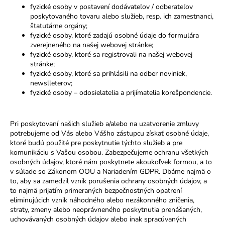
fyzické osoby v postavení dodávateľov / odberateľov
poskytovaného tovaru alebo služieb, resp. ich zamestnanci,
štatutárne orgány;
fyzické osoby, ktoré zadajú osobné údaje do formulára
zverejneného na našej webovej stránke;
fyzické osoby, ktoré sa registrovali na našej webovej
stránke;
fyzické osoby, ktoré sa prihlásili na odber noviniek,
newslleterov;
fyzické osoby – odosielatelia a prijímatelia korešpondencie.
Pri poskytovaní našich služieb a/alebo na uzatvorenie zmluvy
potrebujeme od Vás alebo Vášho zástupcu získať osobné údaje,
ktoré budú použité pre poskytnutie týchto služieb a pre
komunikáciu s Vašou osobou. Zabezpečujeme ochranu všetkých
osobných údajov, ktoré nám poskytnete akoukoľvek formou, a to
v súlade so Zákonom OOU a Nariadením GDPR. Dbáme najmä o
to, aby sa zamedzil vznik porušenia ochrany osobných údajov, a
to najmä prijatím primeraných bezpečnostných opatrení
eliminujúcich vznik náhodného alebo nezákonného zničenia,
straty, zmeny alebo neoprávneného poskytnutia prenášaných,
uchovávaných osobných údajov alebo inak spracúvaných