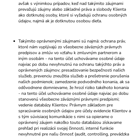
avšak s výnimkou prípadov, keď nad takýmito záujmami
prevažujú záujmy alebo základné práva a slobody Klienta
ako dotknutej osoby, ktoré si vyžadujú ochranu osobných
údajov, najmä ak je dotknutou osobou dieťa.
Takýmito oprávnenými záujmami sú najmä: ochrana práv,
ktoré nám vyplývajú zo všeobecne záväzných právnych
predpisov a zmlúv vo vzťahu k zmluvným partnerom a
iným osobám - na tento účel uchovávame osobné údaje
najviac po dobu nevyhnutnú na ochranu takýchto práv a
oprávnených záujmov; presadzovanie bezpečnosti našich
služieb, prevenciu zneužitia služieb a prešetrenie porušenia
našich podmienok; zamedzenie podvodného konania, ak sa
odôvodnene domnievame, že hrozí riziko takéhoto konania
- na tento účel uchovávame osobné údaje najviac po dobu
stanovenú všeobecne záväznými právnymi predpismi;
vedenie databázy Klientov. Právnym základom pre
spracúvanie osobných údajov pre účely evidencie Klientov a
s tým súvisiacej komunikácie s nimi sa opierame o
oprávnený záujem nakoľko touto databázou získavame
prehľad pri realizácii svojej činnosti, interné funkcie
nevyhnutné pre našu činnosť (audit, controlling, prevádzka