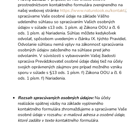
prostredníctvom kontaktného formulára zverejneného na
našej webovej stránke
https://www.naturelook.eu/kontakt/
,
spracúvame
Vaše osobné údaje na základe Vášho
udeleného súhlasu so spracúvaním Vašich osobných
údajov v súlade s13 ods. 1 písm. a) Zákona OOU a čl. 6
ods. 1 písm. a) Nariadenia. Súhlas môžete kedykoľvek
odvolať, spôsobom uvedeným v článku IX. týchto Pravidiel.
Odvolanie súhlasu nemá vplyv na zákonnosť spracúvania
osobných údajov založeného na súhlase pred jeho
odvolaním.
V súvislosti s vybavovaním Vašej žiadosti
spracúva Prevádzkovateľ osobné údaje ďalej tiež na účely
svojich oprávnených záujmov pre prípad možného vzniku
sporu v súlade s §13 ods. 1 písm. f) Zákona OOU a čl. 6
ods. 1 písm. f) Nariadenia.
Rozsah spracúvaných osobných údajov:
Na účely
realizácie spätnej väzby na základe vyplneného
kontaktného formulára zhromažďujeme a spracúvame Vaše
osobné údaje v rozsahu
: e-mailová adresa a osobné údaje,
ktoré zadáte v texte kontaktného formulára.