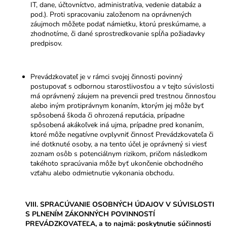
IT, dane, účtovníctvo, administratíva, vedenie databáz a
pod.). Proti spracovaniu založenom na oprávnených
záujmoch môžete podať námietku, ktorú preskúmame, a
zhodnotíme, či dané sprostredkovanie spĺňa požiadavky
predpisov.
Prevádzkovateľ je v rámci svojej činnosti povinný
postupovať s odbornou starostlivosťou a v tejto súvislosti
má oprávnený záujem na prevencii pred trestnou činnosťou
alebo iným protiprávnym konaním, ktorým jej môže byť
spôsobená škoda či ohrozená reputácia, prípadne
spôsobená akákoľvek iná ujma, prípadne pred konaním,
ktoré môže negatívne ovplyvniť činnosť Prevádzkovateľa či
iné dotknuté osoby, a na tento účel je oprávnený si viesť
zoznam osôb s potenciálnym rizikom, pričom následkom
takéhoto spracúvania môže byť ukončenie obchodného
vzťahu alebo odmietnutie vykonania obchodu.
VIII. SPRACÚVANIE OSOBNÝCH ÚDAJOV V SÚVISLOSTI
S PLNENÍM ZÁKONNÝCH POVINNOSTÍ
PREVÁDZKOVATEĽA, a to najmä: poskytnutie súčinnosti