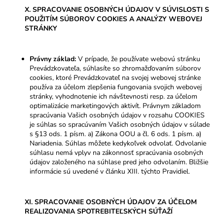
X. SPRACOVANIE OSOBNÝCH ÚDAJOV V SÚVISLOSTI S
POUŽITÍM SÚBOROV COOKIES A ANALÝZY WEBOVEJ
STRÁNKY
Právny základ:
V prípade, že používate webovú stránku
Prevádzkovateľa, súhlasíte so zhromažďovaním súborov
cookies, ktoré Prevádzkovateľ na svojej webovej stránke
používa za účelom zlepšenia fungovania svojich webovej
stránky, vyhodnotenie ich návštevnosti resp. za účelom
optimalizácie marketingových aktivít.
Právnym základom
spracúvania Vašich osobných údajov v rozsahu COOKIES
je súhlas so spracúvaním Vašich osobných údajov v súlade
s §13 ods. 1 písm. a) Zákona OOU a čl. 6 ods. 1 písm. a)
Nariadenia. Súhlas môžete kedykoľvek odvolať.
Odvolanie
súhlasu nemá vplyv na zákonnosť spracúvania osobných
údajov založeného na súhlase pred jeho odvolaním
. Bližšie
informácie sú uvedené v článku XIII. týchto Pravidiel.
XI. SPRACOVANIE OSOBNÝCH ÚDAJOV ZA ÚČELOM
REALIZOVANIA SPOTREBITEĽSKÝCH SÚŤAŽÍ