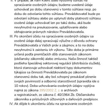
V prípade, ak nám Klient udelí výslovný súhlas na
spracúvanie osobných údajov, budeme uvedené údaje
uchovávať po dobu stanovenú v tomto súhlase resp. po
dobu do odvolania tohto súhlasu. Prevádzkovateľ bude po
odvolaní súhlasu alebo po uplynutí doby platnosti súhlasu
osobné údaje uchovávať len po takú dobu, aká bude
nevyhnutná na preukazovanie, uplatňovanie alebo
obhajovanie právnych nárokov Prevádzkovateľa.
Po skončení účelu na spracúvanie osobných údajov sa
osobné údaje ďalej spracúvajú výlučne z dôvodu ochrany
Prevádzkovateľa a Vašich práv a záujmov, a to na dobu
nevyhnutnú k zaisteniu ich výkonu. Táto doba je primárne
určená podľa premlčacích dôb stanovených zákonom
(občiansky zákonník) alebo zmluvou. Naša činnosť taktiež
podlieha špeciálnej sektorovej regulácii (distribúcia služieb),
ktorá stanovuje uchovávať niektoré typy dokumentov
týkajúce sa činnosti Prevádzkovateľa po zákonom
stanovenú dobu tak, aby bol schopný preukázať plnenie
svojich povinností a odbornú starostlivosť (spravidla ide o
10 rokov). Doba uchovávania osobných údajov vyplýva
najmä zo zákona
395/2002 Z. z.
o archívoch
a registratúrach,
zo zákona č. 40/1964 Zb. Občianskeho
zákonníka a príslušných účtovných a daňových predpisov.
Ak dôjde k ukončeniu účelu na spracúvanie osobných