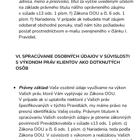
adresa, meno a priezvisko, titul
za vyššie uvedeným účelom
na základe právneho titulu nášho oprávneného záujmu
v súlade s13 ods. 1 písm. f) Zákona OOU a čl. 6 ods. 1
písm. f) Nariadenia. V prípade ak nebudete mať záujem
odoberať obchodné ponuky, stačí nám túto požiadavku
poslať prostredníctvom e-mailu zverejneného v článku I.
Pravidiel.
VI. SPRACÚVANIE OSOBNÝCH ÚDAJOV V SÚVISLOSTI
S VÝKONOM PRÁV KLIENTOV AKO DOTKNUTÝCH
OSÔB
Právny základ:
Vaše osobné údaje využívame na výkon
Vašich práv, ktoré Vám vyplývajú zo Zákona OOU.
V prípade ak si uplatníte niektoré z Vašich práv
špecifikovaných v týchto Pravidlách, my máme právo na
presnú identifikáciu Vašej osoby. Právnym titulom k
spracúvaniu Vašich osobných údajov je plnenie zákonných
povinností Prevádzkovateľa v súlade s13 ods. 1 písm. c)
Zákona OOU a čl. 6 ods. 1 písm. c) Nariadenia, teda podľa
Zákona OOU. V súvislosti s výkonom a realizáciou Vašich