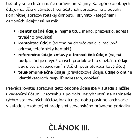
tiež aby sme chránili naše oprávnené záujmy. Kategórie osobných
údajov sa líšia v závislosti od účelu ich spracúvania a povahy
konkrétnej spracovateľskej činnosti. Takýmito kategóriami
osobných údajov sú najmä:
identifikačné údaje
(najmä titul, meno, priezvisko, adresa
trvalého bydliska)
kontaktné údaje
(adresa na doručovanie, e-mailová
adresa, telefonický kontakt)
referenčné údaje zmluvy a transakčné údaje
(najmä
podpis, údaje o využívaných produktoch a službách, údaje
súvisiace s vybavovaním Vašich podnetov,bankový účet)
telekomunikačné údaje
(prevádzkové údaje, údaje o online
identifikátoroch resp. IP adresách, cookies)
Prevádzkovateľ spracúva tieto osobné údaje iba v súlade s nižšie
uvedenými účelmi, v rozsahu a po dobu nevyhnutnú na naplnenie
týchto stanovených účelov, inak len po dobu povinnej archivácie
v súlade s osobitnými predpismi slovenského právneho poriadku.
ČLÁNOK III.