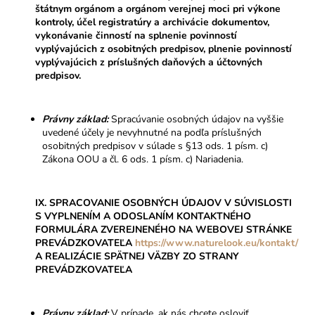
štátnym orgánom a orgánom verejnej moci pri výkone
kontroly, účel
registratúry a archivácie dokumentov,
vykonávanie činností na splnenie povinností
vyplývajúcich z osobitných predpisov
, plnenie povinností
vyplývajúcich z príslušných daňových a účtovných
predpisov.
Právny základ:
Spracúvanie osobných údajov na vyššie
uvedené účely je nevyhnutné na podľa príslušných
osobitných predpisov v súlade s §13 ods. 1 písm. c)
Zákona OOU a čl. 6 ods. 1 písm. c) Nariadenia.
IX. SPRACOVANIE OSOBNÝCH ÚDAJOV V SÚVISLOSTI
S VYPLNENÍM A ODOSLANÍM KONTAKTNÉHO
FORMULÁRA ZVEREJNENÉHO NA WEBOVEJ STRÁNKE
PREVÁDZKOVATEĽA
https://www.naturelook.eu/kontakt/
A REALIZÁCIE SPÄTNEJ VÄZBY ZO STRANY
PREVÁDZKOVATEĽA
Právny základ:
V prípade, ak nás chcete osloviť