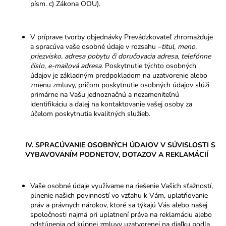
písm. c) Zákona OOU).
V príprave tvorby objednávky Prevádzkovateľ zhromažďuje
a spracúva vaše osobné údaje v rozsahu –
titul, meno,
priezvisko, adresa pobytu či doručovacia adresa, telefónne
číslo, e-mailová adresa.
Poskytnutie týchto osobných
údajov je základným predpokladom na uzatvorenie alebo
zmenu zmluvy, pričom poskytnutie osobných údajov slúži
primárne na Vašu jednoznačnú a nezameniteľnú
identifikáciu a ďalej na kontaktovanie vašej osoby za
účelom poskytnutia kvalitných služieb.
IV. SPRACÚVANIE OSOBNÝCH ÚDAJOV V SÚVISLOSTI S
VYBAVOVANÍM PODNETOV, DOTAZOV A REKLAMÁCIÍ
Vaše osobné údaje využívame na riešenie Vašich sťažností,
plnenie našich povinností vo vzťahu k Vám, uplatňovanie
práv a právnych nárokov, ktoré sa týkajú Vás alebo našej
spoločnosti najmä pri uplatnení práva na reklamáciu alebo
odstúpenia od kúpnej zmluvy uzatvorenej na diaľku podľa