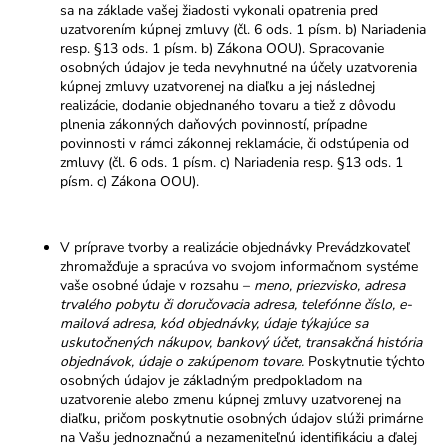
sa na základe vašej žiadosti vykonali opatrenia pred
uzatvorením kúpnej zmluvy (čl. 6 ods. 1 písm. b) Nariadenia
resp. §13 ods. 1 písm. b) Zákona OOU). Spracovanie
osobných údajov je teda nevyhnutné na účely uzatvorenia
kúpnej zmluvy uzatvorenej na diaľku a jej následnej
realizácie, dodanie objednaného tovaru a tiež z dôvodu
plnenia zákonných daňových povinností, prípadne
povinnosti v rámci zákonnej reklamácie, či odstúpenia od
zmluvy (čl. 6 ods. 1 písm. c) Nariadenia resp. §13 ods. 1
písm. c) Zákona OOU).
V príprave tvorby a realizácie objednávky Prevádzkovateľ
zhromažďuje a spracúva vo svojom informačnom systéme
vaše osobné údaje v rozsahu –
meno, priezvisko, adresa
trvalého pobytu či doručovacia adresa, telefónne číslo, e-
mailová adresa, kód objednávky, údaje týkajúce sa
uskutočnených nákupov, bankový účet, transakčná história
objednávok, údaje o zakúpenom tovare.
Poskytnutie týchto
osobných údajov je základným predpokladom na
uzatvorenie alebo zmenu kúpnej zmluvy uzatvorenej na
diaľku, pričom poskytnutie osobných údajov slúži primárne
na Vašu jednoznačnú a nezameniteľnú identifikáciu a ďalej