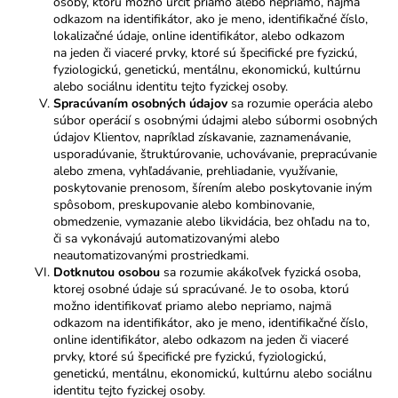
osoby, ktorú možno určiť priamo alebo nepriamo, najmä
odkazom na identifikátor, ako je meno, identifikačné číslo,
lokalizačné údaje, online identifikátor, alebo odkazom
na jeden či viaceré prvky, ktoré sú špecifické pre fyzickú,
fyziologickú, genetickú, mentálnu, ekonomickú, kultúrnu
alebo sociálnu identitu tejto fyzickej osoby.
Spracúvaním osobných údajov
sa rozumie operácia alebo
súbor operácií s osobnými údajmi alebo súbormi osobných
údajov Klientov, napríklad získavanie, zaznamenávanie,
usporadúvanie, štruktúrovanie, uchovávanie, prepracúvanie
alebo zmena, vyhľadávanie, prehliadanie, využívanie,
poskytovanie prenosom, šírením alebo poskytovanie iným
spôsobom, preskupovanie alebo kombinovanie,
obmedzenie, vymazanie alebo likvidácia, bez ohľadu na to,
či sa vykonávajú automatizovanými alebo
neautomatizovanými prostriedkami.
Dotknutou osobou
sa rozumie akákoľvek fyzická osoba,
ktorej osobné údaje sú spracúvané. Je to osoba, ktorú
možno identifikovať priamo alebo nepriamo, najmä
odkazom na identifikátor, ako je meno, identifikačné číslo,
online identifikátor, alebo odkazom na jeden či viaceré
prvky, ktoré sú špecifické pre fyzickú, fyziologickú,
genetickú, mentálnu, ekonomickú, kultúrnu alebo sociálnu
identitu tejto fyzickej osoby.