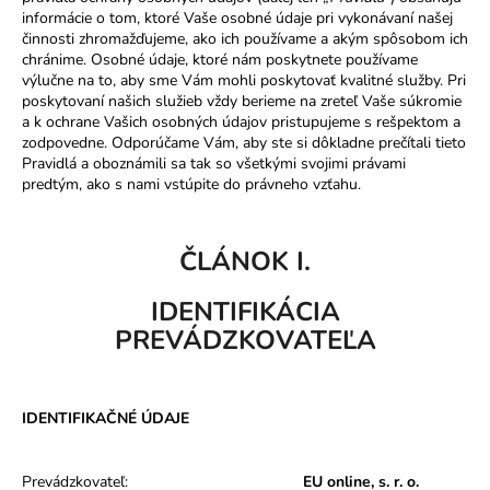
informácie o tom, ktoré Vaše osobné údaje pri vykonávaní našej
činnosti zhromažďujeme, ako ich používame a akým spôsobom ich
chránime. Osobné údaje, ktoré nám poskytnete používame
výlučne na to, aby sme Vám mohli poskytovať kvalitné služby.
Pri
SUCHEN
poskytovaní našich služieb vždy berieme na zreteľ Vaše súkromie
a k ochrane Vašich osobných údajov pristupujeme s rešpektom a
zodpovedne.
Odporúčame Vám, aby ste si dôkladne prečítali tieto
Pravidlá a oboznámili sa tak so všetkými svojimi právami
W
predtým, ako s nami vstúpite do právneho vzťahu.
i
r
e
ČLÁNOK I.
m
p
IDENTIFIKÁCIA
f
PREVÁDZKOVATEĽA
e
h
l
e
IDENTIFIKAČNÉ ÚDAJE
n
Prevádzkovateľ:
EU online, s. r. o.