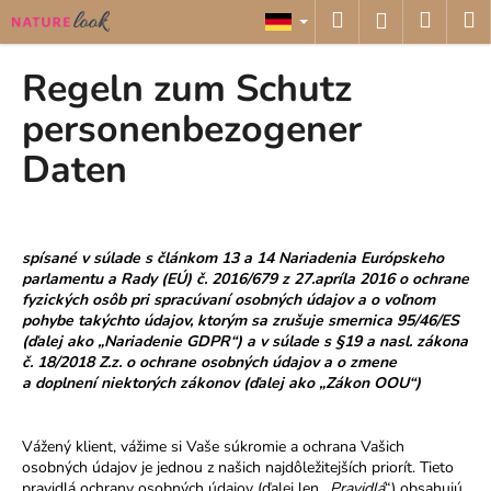
W
Zum
Suchen
Ware
M
Login
Inhalt
a
springen
Zurück
Zurück
r
Regeln zum Schutz
zum
zum
e
W
personenbezogener
n
a
k
Daten
s
o
s
r
u
b
c
spísané v súlade s článkom 13 a 14 Nariadenia Európskeho
parlamentu a Rady (EÚ) č. 2016/679 z 27.apríla 2016 o ochrane
h
fyzických osôb pri spracúvaní osobných údajov a o voľnom
e
pohybe takýchto údajov, ktorým sa zrušuje smernica 95/46/ES
(
ďalej ako „Nariadenie GDPR“
) a v súlade s §19 a nasl. zákona
n
č. 18/2018 Z.z. o ochrane osobných údajov a o zmene
S
a doplnení niektorých zákonov (ďalej ako „Zákon OOU“)
i
e
Vážený klient, vážime si Vaše súkromie a ochrana Vašich
?
osobných údajov je jednou z našich najdôležitejších priorít. Tieto
pravidlá ochrany osobných údajov (ďalej len „
Pravidlá
“) obsahujú