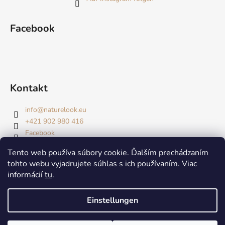
Facebook
Kontakt
info
@
naturelook.eu
+421 902 980 416
Facebook
Tento web používa súbory cookie. Ďalším prechádzaním
tohto webu vyjadrujete súhlas s ich používaním. Viac
informácií
tu
.
Tvárová joga
Obličejová jóga
Sme wellU partner
Einstellungen
Erstellt von Shoptet