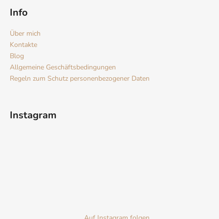
Info
Über mich
SUCHEN
Kontakte
Blog
Allgemeine Geschäftsbedingungen
W
Regeln zum Schutz personenbezogener Daten
i
r
e
Instagram
m
p
f
e
h
l
e
n
Auf Instagram folgen