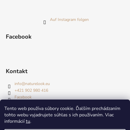
Auf Instagram folgen
Facebook
Kontakt
info
@
naturelook.eu
+421 902 980 416
Facebook
Tento web používa súbory cookie. Ďalším prechádzaním
tohto webu vyjadrujete súhlas s ich používaním. Viac
informácií
tu
.
Tvárová joga
Obličejová jóga
Sme wellU partner