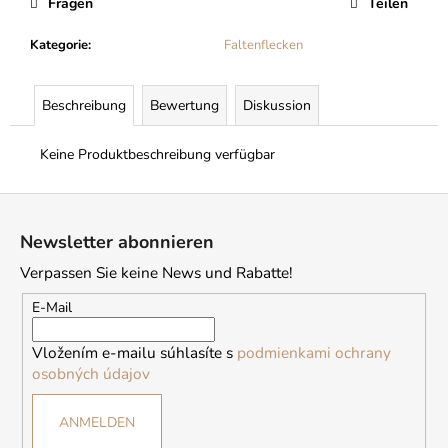
Fragen
Teilen
Kategorie
:
Faltenflecken
Beschreibung
Bewertung
Diskussion
Keine Produktbeschreibung verfügbar
F
u
Newsletter abonnieren
ß
Verpassen Sie keine News und Rabatte!
z
e
E-Mail
i
Vložením e-mailu súhlasíte s
podmienkami ochrany
l
osobných údajov
e
ANMELDEN